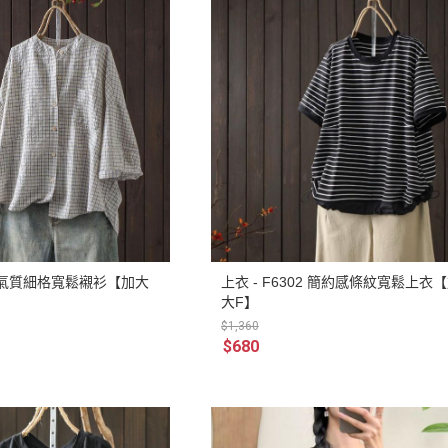
03 氣質細格寬鬆襯衫【加大
上衣 - F6302 簡約感條紋寬鬆上衣
大F】
$1,360
$680