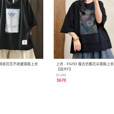
96 俏皮花花不收邊寬鬆上衣
上衣 - F6293 復古仿舊花朵寬鬆上衣
【加大F】
$1,340
$670