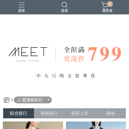
0
選單
搜尋
購物車
⁂ 輕薄棉系列
綜合排行
熱銷排行
最新上架
價格