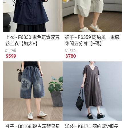
上衣 - F6330 素色氣質感寬
褲子 - F6359 簡約風．素感
鬆上衣【加大F】
休閒五分褲【F碼】
$1,198
$1,560
$599
$780
褲子 - B8168 復古深藍星星
洋裝 - K8171 簡約感V領長