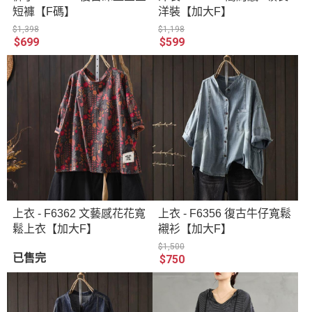
短褲【F碼】
洋裝【加大F】
$1,398
$1,198
$699
$599
上衣 - F6362 文藝感花花寬
上衣 - F6356 復古牛仔寬鬆
鬆上衣【加大F】
襯衫【加大F】
$1,500
已售完
$750