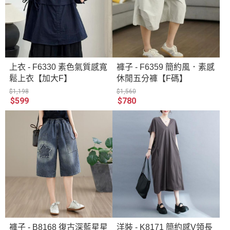
上衣 - F6330 素色氣質感寬
褲子 - F6359 簡約風．素感
鬆上衣【加大F】
休閒五分褲【F碼】
$1,198
$1,560
$599
$780
褲子 - B8168 復古深藍星星
洋裝 - K8171 簡約感V領長