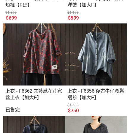
短褲【F碼】
洋裝【加大F】
$1,398
$1,198
$699
$599
上衣 - F6362 文藝感花花寬
上衣 - F6356 復古牛仔寬鬆
鬆上衣【加大F】
襯衫【加大F】
$1,500
已售完
$750